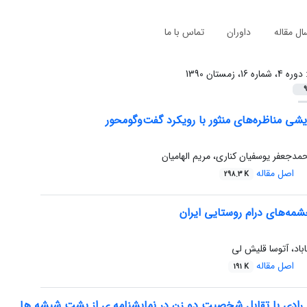
ال مقاله
داوران
تماس با ما
:
دوره 4، شماره 16، زمستان 1390
9
یشی مناظره‌های منثور با رویکرد گفت‌وگومحور
حمدجعفر یوسفیان کناری، مریم الهامیان
اصل مقاله
298.3 K
مه‌های درام روستایی ایران
د، آتوسا قلیش لی
اصل مقاله
191 K
ر رادی با تقابل شخصیت دو زن در نمایشنامه ی از پشت شیشه ها