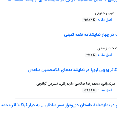
 شهین حقیقی
اصل مقاله
254.38 K
 در چهار نمایشنامه نغمه ثمینی
یندخت زاهدی
اصل مقاله
291.4 K
ئاتر پوچی اروپا در نمایشنامه‌های غلامحسین ساعدی
ازندرانی، محمدرضا صالحی مازندرانی، نسرین گبانچی
اصل مقاله
265.65 K
 نمایشنامۀ داستانِ دورودراز سفر سلطان... به دیار فرنگ1 اثر محمد چرمشیر