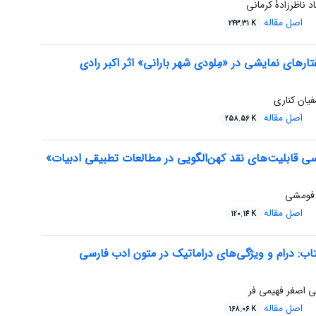
 ناظرزادۀ کرمانی
اصل مقاله
243.31 K
رهای نمایشی در «مِلودی شهر بارانی» اثر اکبر رادی
ان کناری
اصل مقاله
258.56 K
رسی قابلیت‌های نقد کهن‌الگویی در مطالعات تطبیقی ادبیات»
ه فومشی
اصل مقاله
120.14 K
اب: درام و ویژگی‌های دراماتیک در متون ادب فارسی
 اصغر فهیمی فر
اصل مقاله
168.06 K