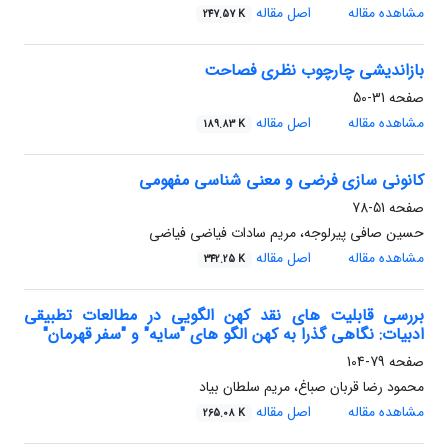
مشاهده مقاله
اصل مقاله
247.57 K
بازاندیشی چارچوب نظری فصاحت
صفحه
31-50
مشاهده مقاله
اصل مقاله
189.83 K
کانونی سازی فرضی و معنی شناسی مفهومی
صفحه
51-78
حسین صافی پیرلوجه، مریم سادات فیاضی فیاضی
مشاهده مقاله
اصل مقاله
342.25 K
بررسی قابلیت های نقد کهن الگویی در مطالعات تطبیقی
ادبیات: نگاهی گذرا به کهن الگو های "سایه" و "سفر قهرمان"
صفحه
79-104
محمود رضا قربان صباغ، مریم سلطان بیاد
مشاهده مقاله
اصل مقاله
265.08 K