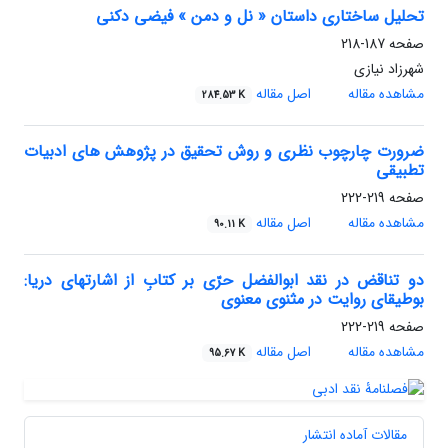
تحلیل ساختاری داستان « نل و دمن » فیضی دکنی
صفحه
187-218
شهرزاد نیازی
مشاهده مقاله
اصل مقاله
284.53 K
ضرورت چارچوب نظری و روش تحقیق در پژوهش های ادبیات
تطبیقی
صفحه
219-222
مشاهده مقاله
اصل مقاله
90.11 K
دو تناقض در نقد ابوالفضل حرّی بر کتابِ از اشارتهای دریا:
بوطیقای روایت در مثنوی معنوی
صفحه
219-222
مشاهده مقاله
اصل مقاله
95.67 K
مقالات آماده انتشار