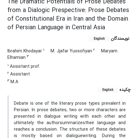
The Dramatic Potentials of Prose Debates
from a Dialogic Prespective: Prose Debates
of Constitutional Era in Iran and the Domain
of Persian Language in Central Asia
نویسندگان
English
1
2
Ibrahim Khodayar
M. Jjafar Yuosofiyan
Maryam
3
Elhamian
1
Assistant prof.
2
Assistant
3
M.A
چکیده
English
Debate is one of the literary prose types prevalent in
Persian. In prose debates, two or more characters are
presented in dialogue writing with each other and
ultimately the authorsummarizestheir language and
reaches a conclusion. The structure of these debates
is mostly based on dialoguewriting. During the