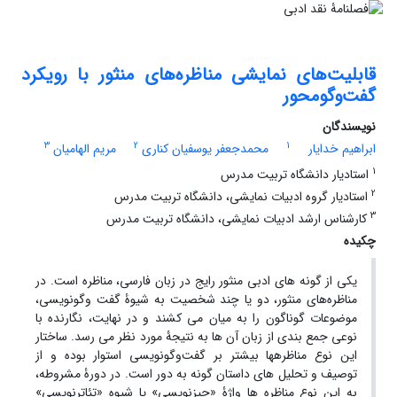
قابلیت‌های نمایشی مناظره‌های منثور با رویکرد
گفت‌وگومحور
نویسندگان
3
2
1
ابراهیم خدایار
محمدجعفر یوسفیان کناری
مریم الهامیان
1
استادیار دانشگاه تربیت مدرس
2
استادیار گروه ادبیات نمایشی، دانشگاه تربیت مدرس
3
کارشناس ارشد ادبیات نمایشی، دانشگاه تربیت مدرس
چکیده
یکی از گونه های ادبی منثور رایج در زبان فارسی، مناظره است. در
مناظره‌های منثور، دو یا چند شخصیت به شیوۀ گفت وگونویسی،
موضوعات گوناگون را به میان می کشند و در نهایت، نگارنده با
نوعی جمع بندی از زبان آن ها به نتیجۀ مورد نظر می رسد. ساختار
این نوع مناظره‏ها بیشتر بر گفت‌وگونویسی استوار بوده و از
توصیف و تحلیل های داستان گونه به دور است. در دورۀ مشروطه،
به این نوع مناظره ها واژۀ «چیزنویسی» یا شیوه «تئاترنویسی»