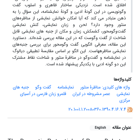
اطلاق شده است. نزدیکی ساختار ظاهری و اسلوب گفت
وگونویسی در این گونۀ ادبی و گونۀ نمایشنامه، این سؤال را به
ذهن متبادر می کند که آیا امکان خوانش نمایشی از مناظره‌های
منثور وجود دارد؟ لحن و زبان نمایشی، کنش نمایشی
گفت‌وگومحور، کشمکش، زمان و مکان از جنبه های نمایشی قابل
شناخت از گفت وگوست که در این مقاله بررسی شده‌اند. دستاورد
این مقاله، معرفی الگویی گفت وگومحور برای بررسی جنبه‌های
نمایشی مناظره‏هاست. این الگو بر اساس مقایسۀ تطبیقی دیالوگ
در نمایشنامه و گفت‌وگو در مناظرۀ منثور و شناخت نقاط مشترک
این دو گونه ادبی با یکدیگر پیشنهاد شده است.
کلیدواژه‌ها
واژه های کلیدی: مناظرۀ منثور
نمایشنامه
گفت وگو
جنبه های
نمایشی
عصر مشروطه در ایران
قلمرو زبان فارسی در آسیای
مرکزی
20.1001.1.20080360.1390.4.16.7.4
عنوان مقاله
English