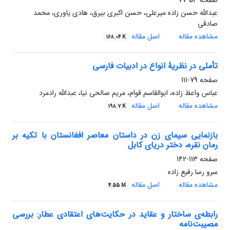
صفحه
53-77
عبدالله حسن زاده میرعلی، حسن اکبری بیرق، هادی یاوری، محمد
صادقی
مشاهده مقاله
اصل مقاله
168.04 K
تأملی در نظریۀ انواع در ادبیات فارسی
صفحه
79-111
عباس واعظ زاده، ابوالقاسم قوام، مریم صالحی نیا، عبدالله رادمرد
مشاهده مقاله
اصل مقاله
198.7 K
بازنمایی سیمای زن در داستان معاصر افغانستان با تکیه بر
رمان نقره، دختر دریای کابل
صفحه
113-142
سرو رسا رفیع زاده
مشاهده مقاله
اصل مقاله
4.55 M
رابطه‌ی ساختار و عقاید در حکایت‌های اعتقادی عطار: بررسی
مصیبت‌نامه