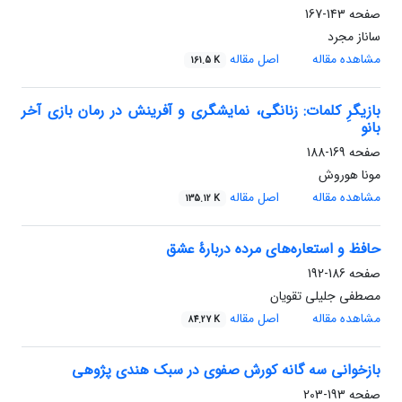
صفحه
143-167
ساناز مجرد
مشاهده مقاله
اصل مقاله
161.5 K
بازیگرِ کلمات: زنانگی، نمایشگری و آفرینش در رمان بازی آخر
بانو
صفحه
169-188
مونا هوروش
مشاهده مقاله
اصل مقاله
135.12 K
حافظ و استعاره‌های مرده دربارۀ عشق
صفحه
186-192
مصطفی جلیلی تقویان
مشاهده مقاله
اصل مقاله
84.27 K
بازخوانی سه گانه کورش صفوی در سبک هندی پژوهی
صفحه
193-203