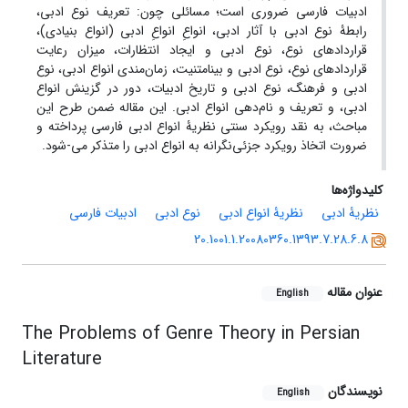
ادبیات فارسی ضروری است؛ مسائلی چون: تعریف نوع ادبی،
رابطۀ نوع ادبی با آثار ادبی، انواعِ انواعِ ادبی (انواع بنیادی)،
قراردادهای نوع، نوع ادبی و ایجاد انتظارات، میزان رعایت
قراردادهای نوع، نوع ادبی و بینامتنیت، زمان‌مندی انواع ادبی، نوع
ادبی و فرهنگ، نوع ادبی و تاریخ ادبیات، دور در گزینش انواع
ادبی، و تعریف و نام‌دهی انواع ادبی. این مقاله ضمن طرح این
مباحث، به نقد رویکرد سنتی نظریۀ انواع ادبی فارسی پرداخته و
ضرورت اتخاذ رویکرد جزئی‌نگرانه به انواع ادبی را متذکر می-شود.
کلیدواژه‌ها
نظریۀ ادبی
نظریۀ انواع ادبی
نوع ادبی
ادبیات فارسی
20.1001.1.20080360.1393.7.28.6.8
عنوان مقاله
English
The Problems of Genre Theory in Persian
Literature
نویسندگان
English