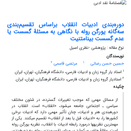
دوره‌بندی ادبیات انقلاب براساس تقسیم‌بندی
سه‌گانه یورگن روله با نگاهی به مسئلۀ گسست یا
عدم گسست بینامتنیت
نوع مقاله : پژوهشی -نظری اصیل
نویسندگان
2
1
حسین حسن رضائی
مرتضی قاسمی
1
استاد یار گروه زبان و ادبیات فارسی، دانشگاه فرهنگیان، تهران، ایران.
2
استادیار گروه زبان و ادبیات فارسی، دانشگاه فرهنگیان، تهران، ایران.
چکیده
از مسائل مهمی که موجب تغییرات گسترده، در شئون مختلف
سیاسی ـ اجتماعی جامعه می‏شود، «انقلاب» است. انقلاب در
دوره‏بندی هنر و ادبیات، چنان تأثیر مهمی دارد که ادبیات برخی
کشورها را، به «ادبیات قبل یا بعد از انقلاب» تقسیم می‏کنند. یکی از
مهم‏ترین نظریه‏ها درمورد رابطه ادبیات با انقلاب، نظریه یورگن روله
است. مقالۀ حاضر می‏کوشد بر مبنای تقسیم‏بندی روله، به دوره‏بندی