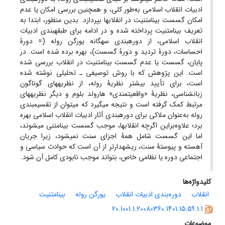
ادبیات انقلاب اسلامی به‌طور کلی، و همچنین بررسی امکان یا عدم
امکان گسست بینامتنیت در انقلاب‏ها بپردازد. بدین منظور، ابتدا به
تعریف بینامتنیت پرداخته شده و در ادامه برای طبقه‏بندی ادبیات
انقلاب اسلامی، از دوره‏بندی سه‏گانه یورگن روله
(= دورۀ
احساسات، دورۀ تردید و دورۀ گسست)، بهره برده‏ شده است. در
پایان، گسست یا عدم گسست بینامتنیت در انقلاب بررسی شده
است. این پژوهش که با روش توصیفی ـ تحلیلی نوشته شده
است، برای تأیید بیشتر نظریۀ روله، از نظریه‏های گوناگون
زبان‏شناسی، نظریۀ «واقعیت‏مندی» هارولد بلوم و دیگر نظریه‏های
مرتبط کمک گرفته است و نتیجه می‏گیرد که می‏توان از تقسیم‏بندی
روله به‌عنوان ملاکی برای دوره‏بندی آثار ادبیات انقلاب اسلامی بهره
برد؛ علاوه‌براین اگرچه انقلاب‏ها، موجب گسست بینامتنی می‏شوند،
اما این گسست شامل همۀ اجزای سنت نمی‏شود، زیرا جریان
آهسته و پیوستۀ سنت، ریشه‏دارتر از آن است که حوادث سیاسی و
اجتماعی دوره یا نظامی خاص، بتواند موجب نابودی کامل آن شود.
کلیدواژه‌ها
انقلاب
دوره‌بندی ادبیات انقلاب
یورگن روله
بینامتنیت
20.1001.1.20080360.1401.15.59.1.1
موضوعات