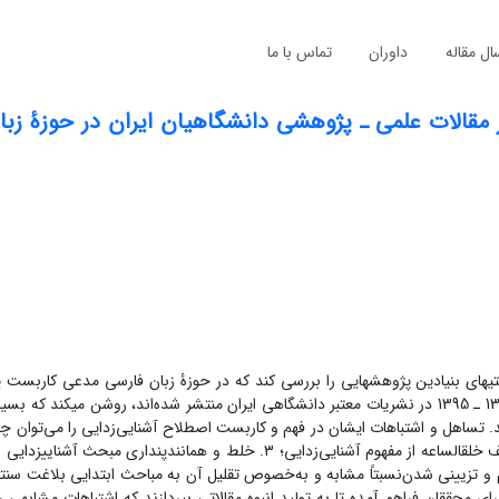
ال مقاله
داوران
تماس با ما
قالات علمی ـ پژوهشی دانشگاهیان ایران در حوزۀ زبا
تی­های بنیادین پژوهش­هایی را بررسی کند که در حوزۀ زبان فارسی مدعی کاربست
در نشریات معتبر دانشگاهی ایران منتشر شده‌اند، روشن می­کند که بسیا
. تساهل و اشتباهات ایشان در فهم و کاربست اصطلاح آشنایی‌زدایی را می‌توان چن
زدایی؛
3. خلط و همانندپنداری مبحث آشنایی­زدایی با دیگر مبا
 و تزیینی شدن
نسبتاً مشابه
و به‌خصوص تقلیل آن به مباحث ابتدایی بلاغت سنت
 محققان فراهم ­آمده تا به تولید انبوه مقالاتی بپردازند که اشتباهات مشابهی ر