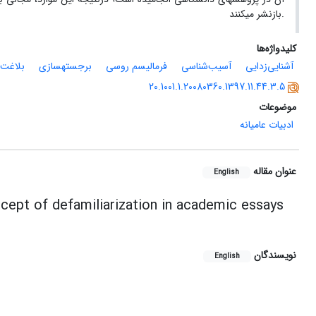
بازنشر می­کنند.
کلیدواژه‌ها
آشنایی‌زدایی
آسیب‌شناسی
فرمالیسم روسی
برجستهسازی
بلاغت 
20.1001.1.20080360.1397.11.44.3.5
موضوعات
ادبیات عامیانه
عنوان مقاله
English
cept of defamiliarization in academic essays
نویسندگان
English