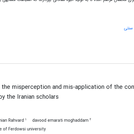
سنتی
 the misperception and mis-application of the con
by the Iranian scholars
1
2
nian Rahvard
davood emarati moghaddam
 of Ferdowsi university