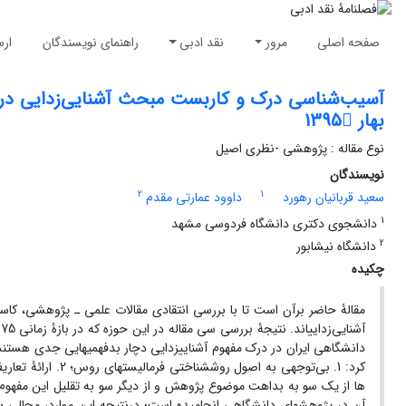
صفحه اصلی
مرور
نقد ادبی
راهنمای نویسندگان
ارس
آسیب‌شناسی درک و کاربست مبحث آشنایی‌زدایی در م
بهار 1395
نوع مقاله : پژوهشی -نظری اصیل
نویسندگان
2
1
سعید قربانیان رهورد
داوود عمارتی مقدم
1
دانشجوی دکتری دانشگاه فردوسی مشهد
2
دانشگاه نیشابور
چکیده
مقالۀ حاضر برآن است تا با بررسی انتقادی مقالات علمی ـ پژوهشی، کاس
آشنایی‌زدایی­اند. نتیجۀ بررسی سی مقاله در این حوزه که در بازۀ
زمانی 1375 ـ 1395
دانشگاهی ایران در درک مفهوم آشنایی­زدایی دچار بدفهمی­هایی جدی هستند
کرد: 1. بی‌توجهی به اصول­ روش­شناختی فرمالیست­های روس؛ 2. ارائۀ تعاریف خلق­الساعه از مفهوم آشنایی
ها
از یک ­سو به بداهت موضوع پژوهش و از دیگر سو به تقلیل این مفهوم
آن در پژوهش­های دانشگاهی انجامیده­ است؛ درنتیجه این موارد، مجالی برای