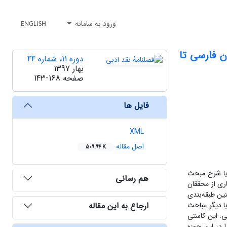
ورود به سامانه
ENGLISH
ن فارسی تا
دوره 11، شماره 44
بهار 1397
صفحه
143-168
فایل ها
XML
اصل مقاله
509.94 K
 یا شرح مبحث
هم رسانی
ری از محققان
ین طبقه‌بندی
ارجاع به این مقاله
حث
ی. این کاستی
ا در این حوزه