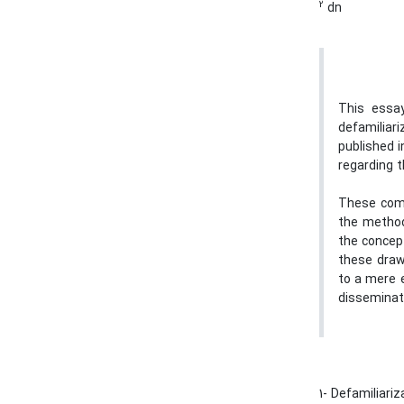
2
dn
This essa
defamiliari
published i
regarding t
These comm
the methodo
the concept
these draw
to a mere e
disseminat
1- Defamiliari