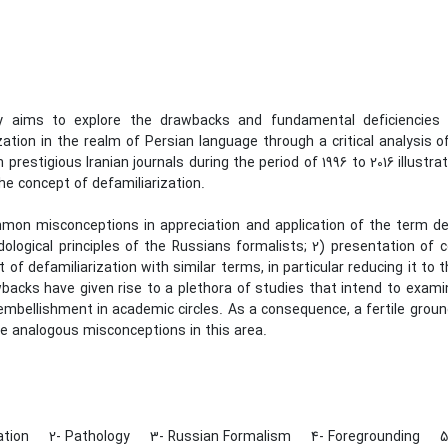
y aims to explore the drawbacks and fundamental deficiencies 
zation in the realm of Persian language through a critical analysis o
n prestigious Iranian journals during the period of 1996 to 2016 illus
he concept of defamiliarization.
on misconceptions in appreciation and application of the term defa
logical principles of the Russians formalists; 2) presentation of c
 of defamiliarization with similar terms, in particular reducing it to t
backs have given rise to a plethora of studies that intend to exami
mbellishment in academic circles. As a consequence, a fertile groun
e analogous misconceptions in this area.
zation
2- Pathology
3- Russian Formalism
4- Foregrounding
5