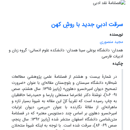
سرقت ادبیِ جدید با روشِ کهن
نویسنده
مجید منصوری
همدان- دانشگاه بوعلی سینا همدان- دانشکده علوم انسانی- گروه زبان و
ادبیات فارسی
چکیده
در شمارۀ بیست و هشتم از فصلنامۀ علمی پژوهشیِ مطالعات
شبه‌قاره دانشگاه سیستان و بلوچستان مقاله‌ای با عنوان «ضرورت
تصحیح دیوان امیرخسرو دهلوی» (پاییز 1395: سال هشتم، صص
91- 106)، نوشتۀ دکتر غلامرضا مستعلی پارسا و حمیدرضا حافظیان
به چاپ رسیده است که تقریباً کلّ این مقاله به شیوۀ بسیار تازه و
ماهرانه‌ای از مقالۀ نگارنده با عنوان «بررسی دیوان غزلیات
امیرخسرو دهلوی بر اساس چند دستنویس معتبر» که در فصلنامۀ
متن‌شناسی دانشگاه اصفهان منتشر شده (پاییز 1392: سال پنجم،
صص 69- 86)، سرقت شده است. با توجه به اینکه شیوۀ منتحلان