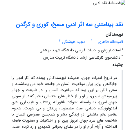
نقد بینامتنی سه اثر ادبی مسخ، کوری و کرگدن
نویسندگان
2
1
قدرت‌اله طاهری
مجید هوشنگی
1
استادیار زبان و ادبیات فارسی دانشگاه شهید بهشتی
2
دانشجوی کارشناسی ارشد دانشگاه تربیت مدرس
چکیده
در تاریخ ادبیات جهان، همیشه نویسندگانی بودند که آثار ادبی را
جایگاهی برای بیان موقعیت انسان در جامعه خود می پنداشتند و
سعی آنان بر این بود که موقعیت انسان را در طبیعت و جهان
پیرامونش تبیین، و او را از خطر های احتمالی باخبر کنند. از سویی
جهان امروز، به واسطه تحولات فناورانه پرشتاب و ناپایداری های
ایدئولوژیک، دنیایی است مضطرب، پرتنش و بی هویت. هجوم
عناصر عالم ماشینی در زندگی بشر و همچنین همراهی انسان با
شاخصه های سرد جهان امروز، بین او و اخلاقیات و معنویات فاصله
انداخته و آرام آرام او را در فضای بحرانی شدیدی وارد کرده است.