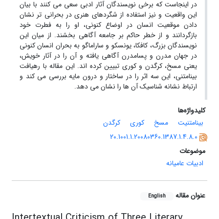
در اینجاست که برخی نویسندگان آثار ادبی سعی می کنند با بیان
این واقعیت و نیز استفاده از شگردهای هنری در بحرانی تر نشان
دادن موقعیت انسان در اوضاع کنونی، او را به فطرت خود
بازگردانند و از خطر حاکم بر جامعه آگاهی بخشند. از میان این
نویسندگان بزرگ، کافکا، یونسکو و ساراماگو به بحران انسان کنونی
در جهان مدرن و پسامدرن آگاهی یافته و آن را در آثار خویش،
یعنی مسخ، کرگدن و کوری تبیین کرده اند. این مقاله با رهیافت
بینامتنی، این سه اثر را در ساختار و درون مایه بررسی می کند و
ارتباط نشانه شناسیک آن ها را نشان می دهد.
کلیدواژه‌ها
بینامتنیت
مسخ
کوری
کرگدن
20.1001.1.20080360.1387.1.4.8.0
موضوعات
ادبیات عامیانه
عنوان مقاله
English
Intertextual Criticism of Three Literary