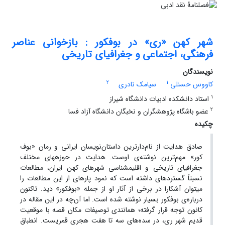
شهر کهن «ری» در بوف‎کور : بازخوانی عناصر
فرهنگی، اجتماعی و جغرافیای تاریخی
نویسندگان
2
1
کاووس حسن‎لی
سیامک نادری
1
استاد دانشکده ادبیات دانشگاه شیراز
2
عضو باشگاه پژوهشگران و نخبگان دانشگاه آزاد فسا
چکیده
صادق هدایت از نام‌دارترین داستان‌نویسان ایرانی و رمان «بوف
کور» مهم‌ترین نوشته‌ی اوست. هدایت در حوزه‎های مختلف
جغرافیای تاریخی و اقلیم‎شناسی شهرهای کهن ایران، مطالعات
نسبتاً گسترده‎ای داشته است که نمود پاره‎ای از این مطالعات را
می‎توان آشکارا در برخی از آثار او از جمله «بوف‎کور» دید. تاکنون
درباره‌ی بوف‎کور بسیار نوشته شده است. اما آن‌چه در این مقاله در
کانون توجه قرار گرفته؛ همانندی توصیفات مکان قصه با موقعیت
قدیم شهر ری، در سده‌های سه تا هفت هجری‌ قمری‎ست. انطباق