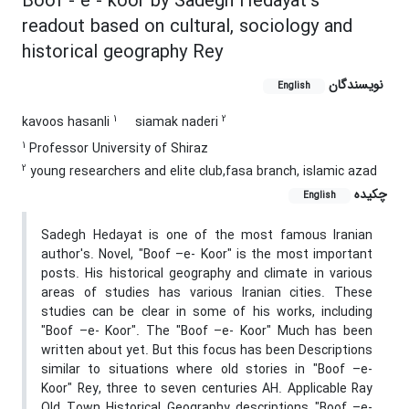
Boof - e - koor by Sadegh Hedayat's
readout based on cultural, sociology and
historical geography Rey
نویسندگان
English
1
2
kavoos hasanli
siamak naderi
1
Professor University of Shiraz
2
young researchers and elite club,fasa branch, islamic azad
چکیده
English
Sadegh Hedayat is one of the most famous Iranian
author's. Novel, "Boof –e- Koor" is the most important
posts. His historical geography and climate in various
areas of studies has various Iranian cities. These
studies can be clear in some of his works, including
"Boof –e- Koor". The "Boof –e- Koor" Much has been
written about yet. But this focus has been Descriptions
similar to situations where old stories in "Boof –e-
Koor" Rey, three to seven centuries AH. Applicable Ray
Old Town Historical Geography descriptions "Boof –e-