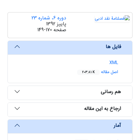
دوره 6، شماره 23
پاییز 1392
صفحه
149-170
فایل ها
XML
اصل مقاله
203.81 K
هم رسانی
ارجاع به این مقاله
آمار