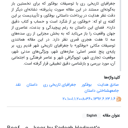
جغرافیای تاریخی ری با توصیفات بوف‎کور که برای نخستین بار
به‌گونه‌ای مستند در این ‌مقاله صورت پذیرفته؛ نشانه‌ای دیگر از
دقت نظر هدایت در پرداخت داستانی بوف‎کور، و تأییدی‎ست بر این
گفته ی او که: «بوف‏کور، پر از شگرد است و حساب و کتاب دقیق
دارد». فضای این داستان به رغم پیچیدگی و بدعت، عناصری از
جهان واقعیت را باز می‌تابد که به بخش مجزایی از ری سده‌های
سه تا هفت هجری قمری نظر دارد. در این مقاله همانندی
توصیفات مکانی «بوف‎کور» با جغرافیای تاریخی شهر قدیم ری، بر
پایه‌ی پنج عنصر اصلی: سازه‌های شهر، ویژگی‌های مدنی شهر،
موقعیت تجاری شهر، توپوگرافی شهر و عناصر فرهنگی و اجتماعی
آن، مورد بررسی و بازشناسی دقیق تطبیقی قرار گرفته است.
کلیدواژه‌ها
صادق هدایت
بوف‎کور
جغرافیای تاریخی ری
داستان
نقد
جامعه‎شناختی داستان
20.1001.1.20080360.1392.6.23.1.6
عنوان مقاله
English