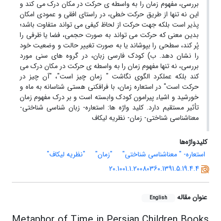
بررسی، مفهوم زمان را به واسطه ی حرکت در مکان درک می کند و
این نه تنها از طریق حرکت خطی، در راستای افقی و عمودی امکان
پذیر است بلکه جهت حرکت از لحاظ کیفی می تواند متفاوت باشد؛
بدین معنی که حرکت می تواند به صورت حجمی، فضا یا ظرفی را
پُر کند، سطحی را بپوشاند یا به صورت تغییر حالت و وضعیت خود
را نشان دهد. ب) کودک فارسی زبان، در گروه های سنی مورد
بررسی، نه تنها مفهوم زمان را به واسطه ی حرکت در مکان درک می
کند بلکه عملکرد الگوی نگاشت " زمان چیز است"، "آن چیز در
حرکت است" در استعاره زمان، با فرافکنی هستی شناسانه به ماه و
خورشید و اشیاء پیرامون کودک وابسته است و بر درک مفهوم زمان
تأثیر مستقیم دارد. کلید واژه ها: استعاره- زبان شناسی شناختی-
معناشناسی شناختی- زمان- نظریه لیکاف
کلیدواژه‌ها
استعاره- " معناشناسی شناختی"
"زمان"
"نظریه لیکاف"
20.1001.1.20080360.1391.5.19.4.4
عنوان مقاله
English
Metaphor of Time in Persian Children Books