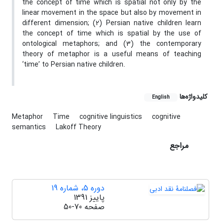
the concept of time which is spatial not only by the
linear movement in the space but also by movement in
different dimension; (2) Persian native children learn
the concept of time which is spatial by the use of
ontological metaphors; and (3) the contemporary
theory of metaphor is a useful means of teaching
‘time’ to Persian native children.
کلیدواژه‌ها
English
Metaphor
Time
cognitive linguistics
cognitive
semantics
Lakoff Theory
مراجع
دوره 5، شماره 19
پاییز 1391
صفحه
50-70