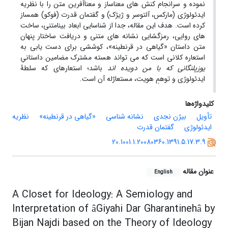
نموده و سرانجام کنش های معناساز و معناآفرین متن را با نظریه
ایدئولوژی (مارکس، آلتوسر و ژیژک) و گفتمان قدرت (فوکو) همساز
کرده است. هدف این مقاله، جدا از شناسایی ابعاد بینامتنی، ساخت
های روایی، رمزگشایی نشانه های متنی و دریافت ساختار پنهان
متن داستان «گیاهی در قرنطینه»، کوششی برای دست یابی به
استعاره کلانی است که می تواند هسته مشترک مضامین داستانیِ
یوزپلنگانی که با من دویده اند
باشد؛ استعاره­ای که سلطۀ
ایدئولوژی و توهمِ هویت، مستعارٌله آن است.
کلیدواژه‌ها
تأویل
بیژن نجدی
نشانه شناسی
«گیاهی در قرنطینه»
نظریه
ایدئولوژی
گفتمان قدرت
20.1001.1.20080360.1391.5.17.3.9
عنوان مقاله
English
A Closet for Ideology: A Semiology and
Interpretation of âGiyahi Dar Gharantinehâ by
Bijan Najdi based on the Theory of Ideology