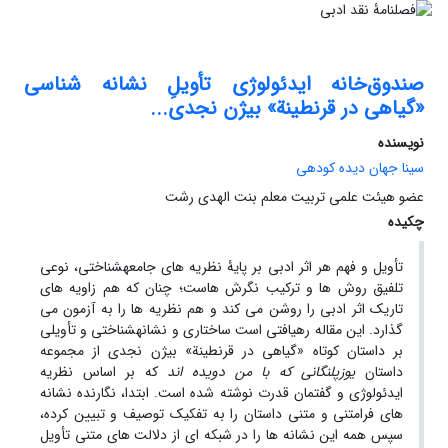
صندوق‌خانه ایدئولوژی تأویلِ نشانه شناسی
«گیاهی در قرنطینة» بیژن نجدی...
نویسنده
سینا جهان دیده کودهی
عضو هیئت علمی تربیت معلم بنت الهدی رشت
چکیده
تأویل و فهم هر اثر ادبی بر پایۀ نظریه های جامعه­شناختی، نوعی
تلفیق روش ها و ترکیب نگرش هاست؛ چنان که هم زاویه های
تاریک اثر ادبی را روشن می کند و هم نظریه ها را به آزمون می
گذارد. این مقاله رهیافتی است ساختاری و نشانه­شناختی و تأویلی
بر داستان کوتاه «گیاهی در قرنطینة» بیژن نجدی از مجموعه
داستان
یوزپلنگانی که با من دویده اند
که بر اساس نظریه
ایدئولوژی و گفتمان قدرت نوشته شده است. ابتدا، نگارنده نشانه
های فرامتنی و متنی داستان را به تفکیک توصیف و تبیین کرده،
سپس همه این نشانه ها را در شبکه ای از دلالت های متنی تأویل