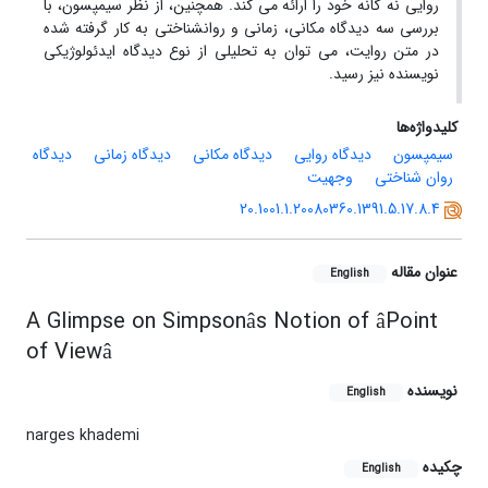
روایی نه گانه خود را ارائه می کند. همچنین، از نظر سیمپسون، با
بررسی سه دیدگاه مکانی، زمانی و روان­شناختی به کار گرفته شده
در متن روایت، می توان به تحلیلی از نوع دیدگاه ایدئولوژیکی
نویسنده نیز رسید.
کلیدواژه‌ها
سیمپسون
دیدگاه روایی
دیدگاه مکانی
دیدگاه زمانی
دیدگاه
روان شناختی
وجهیت
20.1001.1.20080360.1391.5.17.8.4
عنوان مقاله
English
A Glimpse on Simpsonâs Notion of âPoint
of Viewâ
نویسنده
English
narges khademi
چکیده
English