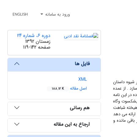
ورود به سامانه
ENGLISH
دوره 6، شماره 24
زمستان 1392
صفحه
119-142
فایل ها
XML
 شیوه داستان
زد . از عمده
اصل مقاله
188.12 K
ه در این نامه
پیشکسوت وگاه
هم رسانی
رهیخته شباهت
 ارائه می دهد
باقی مانده و
ارجاع به این مقاله