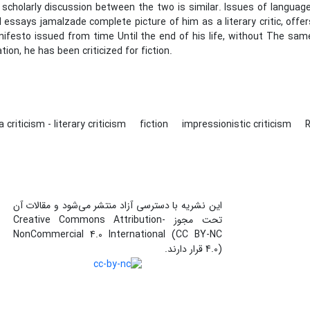
d scholarly discussion between the two is similar. Issues of language
al essays jamalzade complete picture of him as a literary critic, off
anifesto issued from time Until the end of his life, without The sa
ion, he has been criticized for fiction.
a criticism - literary criticism
fiction
impressionistic criticism
این نشریه با دسترسی آزاد منتشر می‌شود و مقالات آن
تحت مجوز Creative Commons Attribution-
NonCommercial 4.0 International (CC BY-NC
4.0) قرار دارند.