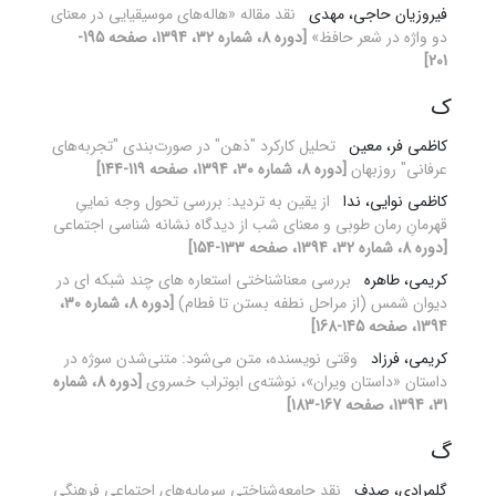
فیروزیان حاجی، مهدی
نقد مقاله «هاله‌های موسیقیایی در معنای
دو واژه در شعر حافظ»
[دوره 8، شماره 32، 1394، صفحه 195-
201]
ک
کاظمی فر، معین
تحلیل کارکرد "ذهن" در صورت‌بندی "تجربه‌های
عرفانی" روزبهان
[دوره 8، شماره 30، 1394، صفحه 119-144]
کاظمی نوایی، ندا
از یقین به تردید: بررسی تحول وجه نماییِ
قهرمانِ رمان طوبی و معنای شب از دیدگاه نشانه شناسی اجتماعی
[دوره 8، شماره 32، 1394، صفحه 133-154]
کریمی، طاهره
بررسی معناشناختی استعاره های چند شبکه ای در
دیوان شمس (از مراحل نطفه بستن تا فطام)
[دوره 8، شماره 30،
1394، صفحه 145-168]
کریمی، فرزاد
وقتی نویسنده، متن می‌شود: متنی‌شدن سوژه‌ در
داستان «داستان ویران»، نوشته‌ی ابوتراب خسروی
[دوره 8، شماره
31، 1394، صفحه 167-183]
گ
گلمرادی، صدف
نقد جامعه‌شناختی سرمایه‌های اجتماعی فرهنگی