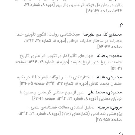
زنان در رمان دل فولاد اثر منیرو روانی‌پور
[دوره 8، شماره 29،
1394، صفحه 167-191]
م
محمدی کله سر، علیرضا
سبک‌شناسی روایت: الگوی تأویلی خطا،
مجازات در ساختار حکایات عرفانی
[دوره 8، شماره 30، 1394،
صفحه 37-54]
محمودی، فتانه
جهان‌های تأثیرگذار در تکوین اثر هنری: تاریخ
جامعه، تاریخ هنر، تاریخ هنرمند
[دوره 8، شماره 29، 1394، صفحه
31-52]
محمودی، فتانه
ساختارشکنی تفاسیر دوگانه شعر حافظ در نگاره
سلطان محمد نقاش
[دوره 8، شماره 32، 1394، صفحه 105-131]
محمودی، محمد علی
عبور از مربع معنایی گریماس و صعود با
نردبان معنایی
[دوره 8، شماره 31، 1394، صفحه 41-63]
مروتی، مرضیه
تحلیل استنادی مقالات فصلنامه‌ی علمی ‌–
پژوهشی نقد ادبی (شماره‌های ۱-۲۸)
[دوره 8، شماره 32، 1394،
صفحه 155-170]
ن