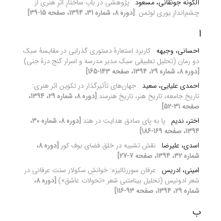
آلگونه جونقانی، مسعود
پژوهشی در بابِ ساختارِ اثرِ هنری از
چشم‌اندازِ یوری لوتمن ‏
[دوره 8، شماره 31، 1394، صفحه 15-39]
ا
احسانی، وجیهه
کاربرد استعارۀ دستوری گذرایی در مقایسۀ سبک
دو رمان (تحلیل تطبیقی سبکِ مدیر مدرسه و اسرار گنج درۀ جنی)
[دوره 8، شماره 29، 1394، صفحه 143-165]
احمدی علیایی، سعید
جهان‌های تأثیرگذار در تکوین اثر هنری:
تاریخ جامعه، تاریخ هنر، تاریخ هنرمند
[دوره 8، شماره 29، 1394،
صفحه 31-52]
اختر، ندیم
پا به پای صادق هدایت در هند
[دوره 8، شماره 30،
1394، صفحه 169-186]
اسدی، علیرضا
نقش تشبیه در خلق فضای بوف کور
[دوره 8،
شماره 32، 1394، صفحه 7-27]
امینی، ادریس
عرفان سوررئالیزه: خوانشِ سکولار سنت عرفانی در
شعر ادونیس (تحلیل بینامتنی شعر «تحولات عاشق»)
[دوره 8،
شماره 29، 1394، صفحه 93-116]
ب