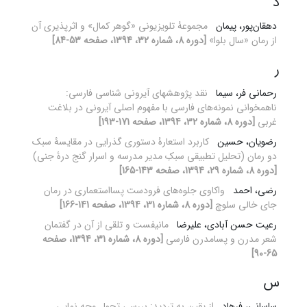
د
دهقان‌پور، پیمان
مجموعۀ تلویزیونی «گوهر کمال» و اثرپذیری آن
از رمان «سال بلوا»
[دوره 8، شماره 32، 1394، صفحه 53-84]
ر
رحمانی فر، سیما
نقد پژوهشهای آیرونی شناسی فارسی:
ناهمخوانی نمونه‌های فارسی با مفهوم اصلی آیرونی در بلاغت
غربی
[دوره 8، شماره 32، 1394، صفحه 171-193]
رضویان، حسین
کاربرد استعارۀ دستوری گذرایی در مقایسۀ سبک
دو رمان (تحلیل تطبیقی سبکِ مدیر مدرسه و اسرار گنج درۀ جنی)
[دوره 8، شماره 29، 1394، صفحه 143-165]
رضی، احمد
واکاوی جلوه‌های فرودست پسااستعماری در رمان
جای خالی سلوچ
[دوره 8، شماره 31، 1394، صفحه 141-166]
رعیت حسن آبادی، علیرضا
مانیفست و تلقی از آن در گفتمان
شعر مدرن و پسامدرن فارسی
[دوره 8، شماره 31، 1394، صفحه
65-90]
س
ساسانی، فرهاد
از یقین به تردید: بررسی تحول وجه نماییِ