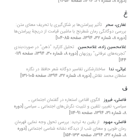
[دوره 8، شماره 29، 1394، صفحه 53-91]
غ
غفاری، سحر
تأثیر پیرامتن‌ها بر شکل‌گیری یا تحریف معنای متن:
بررسی دوگانگی رمان شطرنج با ماشین قیامت از دریچۀ پیرامتن‌ها
[دوره 8، شماره 32، 1394، صفحه 85-104]
غلامحسین زاده، غلامحسین
تحلیل کارکرد "ذهن" در صورت‌بندی
"تجربه‌های عرفانی" روزبهان
[دوره 8، شماره 30، 1394، صفحه 119-
144]
غیاثی، ندا
ساختارشکنی تفاسیر دوگانه شعر حافظ در نگاره
سلطان محمد نقاش
[دوره 8، شماره 32، 1394، صفحه 105-131]
ف
فاضلی، فیروز
الگوی اقناعی استعاره در گفتمان اجتماعی ـ
سیاسی؛ تغییر، تلقین و تثبیت نگرش‌های اجتماعی ـ سیاسی
[دوره
8، شماره 31، 1394، صفحه 91-114]
فاضلی، مهبود
از یقین به تردید: بررسی تحول وجه نماییِ قهرمانِ
رمان طوبی و معنای شب از دیدگاه نشانه شناسی اجتماعی
[دوره
8، شماره 32، 1394، صفحه 133-154]