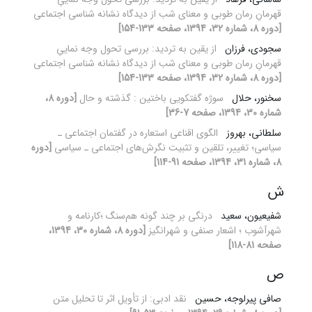
قهرمانِ رمان طوبی و معنای شب از دیدگاه نشانه شناسی اجتماعی
[دوره 8، شماره 32، 1394، صفحه 133-154]
سجودی، فرزان
از یقین به تردید: بررسی تحول وجه نماییِ
قهرمانِ رمان طوبی و معنای شب از دیدگاه نشانه شناسی اجتماعی
[دوره 8، شماره 32، 1394، صفحه 133-154]
سخنور، حلال
سوژه گفتکویی باختین : گذشته و حال
[دوره 8،
شماره 30، 1394، صفحه 7-36]
سلطانی، بهروز
الگوی اقناعی استعاره در گفتمان اجتماعی ـ
سیاسی؛ تغییر، تلقین و تثبیت نگرش‌های اجتماعی ـ سیاسی
[دوره
8، شماره 31، 1394، صفحه 91-114]
ش
شفیعیون، سعید
درنگی بر چند گونه هم‌سنگ ؛کارنامه و
شهر‌آشوب ؛ اشعار صنفی و شهرانگیز
[دوره 8، شماره 30، 1394،
صفحه 81-118]
ص
صافی پیرلوجه، حسین
نقد ادبی: از تأویل اثر تا تحلیل متن