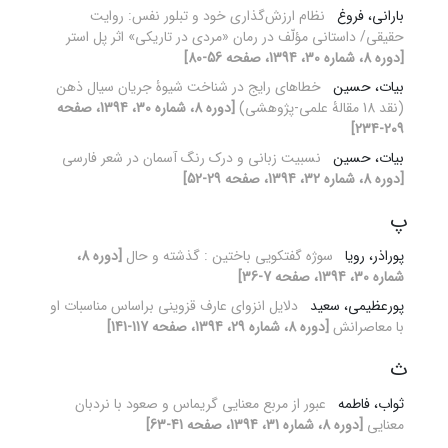
بارانی، فروغ
نظام ارزش‌گذاری خود و تبلور نفس: روایت
حقیقی/ داستانی مؤلّف در رمان «مردی در تاریکی» اثر پل استر
[دوره 8، شماره 30، 1394، صفحه 56-80]
بیات، حسین
خطاهای رایج در شناخت شیوۀ جریان سیال ذهن
(نقد 18 مقالۀ علمی-پژوهشی)
[دوره 8، شماره 30، 1394، صفحه
209-234]
بیات، حسین
نسبیت زبانی و درک رنگ آسمان در شعر فارسی
[دوره 8، شماره 32، 1394، صفحه 29-52]
پ
پوراذر، رویا
سوژه گفتکویی باختین : گذشته و حال
[دوره 8،
شماره 30، 1394، صفحه 7-36]
پورعظیمی، سعید
دلایل انزوای عارف قزوینی براساس مناسبات او
با معاصرانش
[دوره 8، شماره 29، 1394، صفحه 117-141]
ث
ثواب، فاطمه
عبور از مربع معنایی گریماس و صعود با نردبان
معنایی
[دوره 8، شماره 31، 1394، صفحه 41-63]