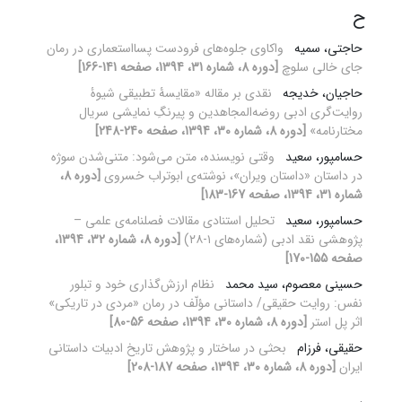
ح
حاجتی، سمیه
واکاوی جلوه‌های فرودست پسااستعماری در رمان
جای خالی سلوچ
[دوره 8، شماره 31، 1394، صفحه 141-166]
حاجیان، خدیجه
نقدی بر مقاله «مقایسۀ تطبیقی شیوۀ
روایت‌گری ادبی روضه‌المجاهدین و پیرنگِ نمایشی سریال
مختارنامه»
[دوره 8، شماره 30، 1394، صفحه 240-248]
حسامپور، سعید
وقتی نویسنده، متن می‌شود: متنی‌شدن سوژه‌
در داستان «داستان ویران»، نوشته‌ی ابوتراب خسروی
[دوره 8،
شماره 31، 1394، صفحه 167-183]
حسامپور، سعید
تحلیل استنادی مقالات فصلنامه‌ی علمی ‌–
پژوهشی نقد ادبی (شماره‌های ۱-۲۸)
[دوره 8، شماره 32، 1394،
صفحه 155-170]
حسینی معصوم، سید محمد
نظام ارزش‌گذاری خود و تبلور
نفس: روایت حقیقی/ داستانی مؤلّف در رمان «مردی در تاریکی»
اثر پل استر
[دوره 8، شماره 30، 1394، صفحه 56-80]
حقیقی، فرزام
بحثی در ساختار و پژوهش تاریخ ادبیات داستانی
ایران
[دوره 8، شماره 30، 1394، صفحه 187-208]