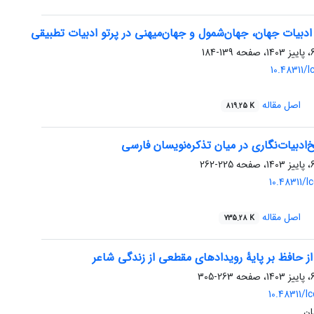
دبیات جهان، جهان‌شمول و جهان‌میهنی در پرتو ادبیات تطبیقی
139-184
10.48311/l
اصل مقاله
819.25 K
خ‌ادبیات‌نگاری در میان تذکره‌نویسان فارسی
225-262
10.48311/l
اصل مقاله
735.28 K
از حافظ بر پایۀ رویدادهای مقطعی از زندگی شاعر
263-305
10.48311/l
ان