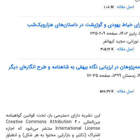
اصل مقاله
1.08 M
رای خیاط یهودی و گوژپشت در داستان‌های هزارویک‌شب
209-235
ورانی، مجید کیهانفر
اصل مقاله
305.22 K
ه‌پژوهان در ارزیابی نگاه بیهقی به شاهنامه و طرح انگاره‌ای دیگر
35-72
اصل مقاله
568.37 K
این نشریه دارای دسترسی باز، تحت قوانین گواهینامه
بین‌المللی Creative Commons Attribution 4.0
International License منتشر می‌شود که اجازه
اشتراک (تکثیر و بازآرایی محتوا به هر شکل) و انطباق