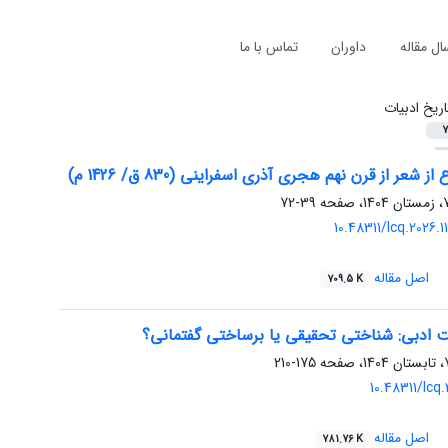
ال مقاله
داوران
تماس با ما
اریخ ادبیات
7
ز شعر از قرن نهم هجری آذری اسفراینی (830 ق/ 1426 م)
39-72
10.48311/lcq.2026.
اصل مقاله
709.5 K
ادبی: شناختی تحقیقی یا برساختی گفتمانی؟
175-210
10.48311/lcq
اصل مقاله
781.76 K