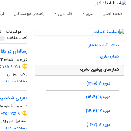
صفحه اصلی
مرور
نقد ادبی
راهنمای نویسندگان
ارس
موضوعات =
ت
تعداد مقالات:
مقالات آماده انتشار
رساله‌ای در دفاع ا
شماره جاری
دوره 18، شماره 72، زمستان 1404، صفحه
116785.82701
شماره‌های پیشین نشریه
وحید رویانی
مشاهده مقاله
دوره 19 (1405)
دوره 18 (1404)
معرفی شخصیت 
دوره 18، شماره 70، تابستان 1404، صفحه
دوره 17 (1403)
.2025.27548
اسماعیل علی پور
دوره 16 (1402)
مشاهده مقاله