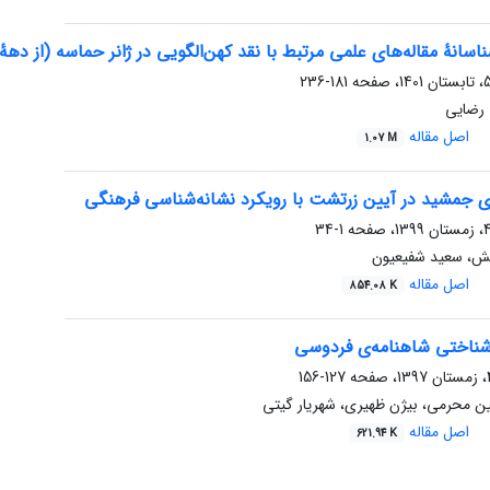
اسانۀ مقاله‌های علمی مرتبط با نقد کهن‌الگویی در ژانر حماسه (از د
181-236
 رضایی
اصل مقاله
1.07 M
ی جمشید در آیین زرتشت با رویکرد نشانه‌شناسی فرهنگی
1-34
بش، سعید شفیعیون
اصل مقاله
854.08 K
‌شناختی شاهنامه‌ی فردوسی
127-156
ن محرمی، بیژن ظهیری، شهریار گیتی
اصل مقاله
621.94 K