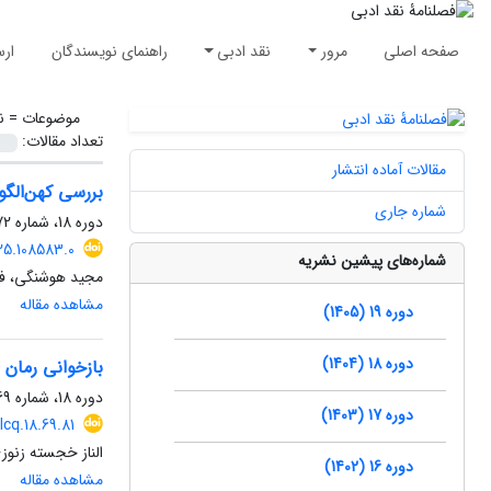
صفحه اصلی
مرور
نقد ادبی
راهنمای نویسندگان
ارس
موضوعات =
ن
تعداد مقالات:
مقالات آماده انتشار
بررسی کهن‌الگو
شماره جاری
دوره 18، شماره 72، زمستان 1404، صفحه
025.108583.0
شماره‌های پیشین نشریه
مجید هوشنگی، فا
مشاهده مقاله
دوره 19 (1405)
دوره 18 (1404)
بازخوانی رمان
دوره 18، شماره 69، بهار 1404، صفحه
دوره 17 (1403)
lcq.18.69.81
الناز خجسته زنوز
دوره 16 (1402)
مشاهده مقاله