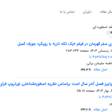
ال مقاله
داوران
تماس با ما
قد اسطوره ای
5
ی سفر قهرمان در فیلم «یک تکه نان» با رویکرد جوزف کمبل
244-283
10.48311/lcq.2
طمه سلیمان بیکی
اصل مقاله
645.13 K
 پاییز فصل آخر سال است براساس نظریه اسطوره‌شناختی نورتروپ فرای
81-115
10.48311/
ی
اصل مقاله
333.21 K