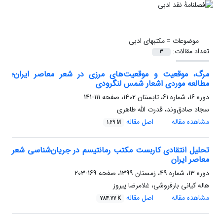
موضوعات =
مکتبهای ادبی
تعداد مقالات:
3
مرگ، موقعیت و موقعیت‌های مرزی در شعر معاصر ایران؛
مطالعه موردی اشعار شمس لنگرودی
دوره 16، شماره 61، تابستان 1402، صفحه
111-141
سجاد صادق‌وند، قدرت الله طاهری
مشاهده مقاله
اصل مقاله
1.29 M
تحلیل انتقادی کاربست مکتب رمانتیسم در جریان‌شناسی شعر
معاصر ایران
دوره 13، شماره 49، زمستان 1399، صفحه
169-203
هاله کیانی بارفروشی، غلامرضا پیروز
مشاهده مقاله
اصل مقاله
784.77 K