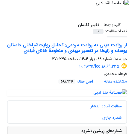
کلیدواژه‌ها =
تغییر گفتمان
تعداد مقالات:
1
از روایت دینی به روایت مردمی: تحلیل روایت‌شناختی داستان
یوسف و زلیخا در تفسیر میبدی و منظومۀ خانای قُبادی
دوره 18، شماره 69، بهار 1404، صفحه
235-271
10.48311/lcq.18.69.235
فرهاد محمدی
مشاهده مقاله
اصل مقاله
568.93 K
مقالات آماده انتشار
شماره جاری
شماره‌های پیشین نشریه