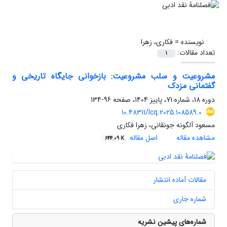
نویسنده =
فکاری، زهرا
تعداد مقالات:
1
مشروعیت و سلب مشروعیت: بازخوانی جایگاه تاریخی و
گفتمانی مزدک
دوره 18، شماره 71، پاییز 1404، صفحه
96-134
10.48311/lcq.2025.108589.0
مسعود آلگونه جونقانی، زهرا فکاری
مشاهده مقاله
اصل مقاله
644.09 K
مقالات آماده انتشار
شماره جاری
شماره‌های پیشین نشریه