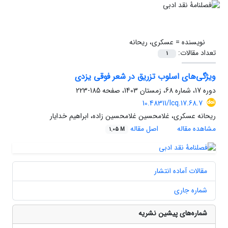
نویسنده =
عسکری، ریحانه
تعداد مقالات:
1
ویژگی‌های اسلوب تزریق در شعر فوقی یزدی
دوره 17، شماره 68، زمستان 1403، صفحه
185-223
10.48311/lcq.17.68.7
ریحانه عسکری، غلامحسین غلامحسین زاده، ابراهیم خدایار
مشاهده مقاله
اصل مقاله
1.05 M
مقالات آماده انتشار
شماره جاری
شماره‌های پیشین نشریه