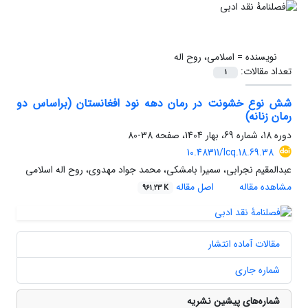
نویسنده =
اسلامی، روح اله
تعداد مقالات:
1
شش ‌نوع خشونت در رمان‌ دهه نود افغانستان (براساس دو
رمان زنانه)
دوره 18، شماره 69، بهار 1404، صفحه
38-80
10.48311/lcq.18.69.38
عبدالمقیم نجرابی، سمیرا بامشکی، محمد جواد مهدوی، روح اله اسلامی
مشاهده مقاله
اصل مقاله
961.23 K
مقالات آماده انتشار
شماره جاری
شماره‌های پیشین نشریه