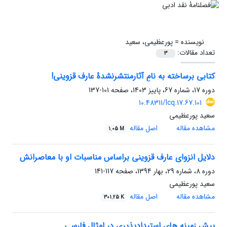
نویسنده =
پورعظیمی، سعید
تعداد مقالات:
3
کتابی برساخته به نامِ آثارمنتشرنشدۀ عارف قزوینی!
دوره 17، شماره 67، پاییز 1403، صفحه
101-137
10.48311/lcq.17.67.101
سعید پورعظیمی
مشاهده مقاله
اصل مقاله
1.05 M
دلایل انزوای عارف قزوینی براساس مناسبات او با معاصرانش
دوره 8، شماره 29، بهار 1394، صفحه
117-141
سعید پورعظیمی
مشاهده مقاله
اصل مقاله
301.25 K
پیش زمینه های استبدادپذیری در امثال فارسی