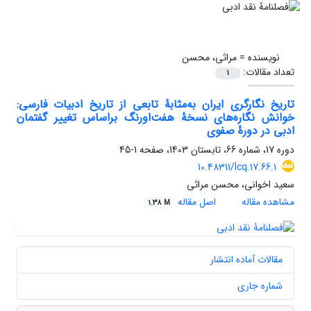
نویسنده =
مراثی، محسن
تعداد مقالات:
1
تاریخ نگارگری ایران به‌مثابۀ تابعی از تاریخ ادبیات فارسی:
خوانش نگاره‌های نسخۀ هفت‌اورنگ براساس تغییر گفتمان
ادبی در دورۀ صفوی
دوره 17، شماره 66، تابستان 1403، صفحه
1-45
10.48311/lcq.17.66.1
سعید اخوانی، محسن مراثی
مشاهده مقاله
اصل مقاله
1.38 M
مقالات آماده انتشار
شماره جاری