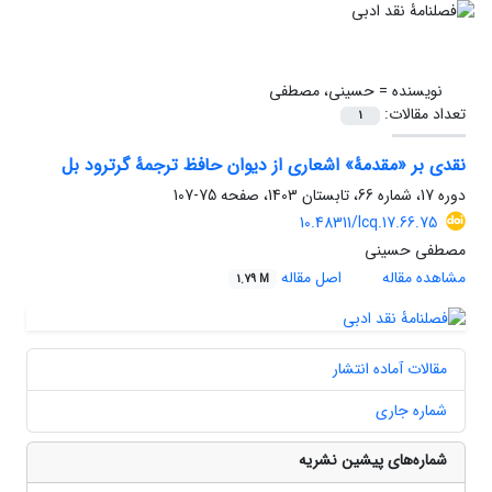
نویسنده =
حسینی، مصطفی
تعداد مقالات:
1
نقدی بر «مقدمۀ» اشعاری از دیوان حافظ ترجمۀ گرترود بل
دوره 17، شماره 66، تابستان 1403، صفحه
75-107
10.48311/lcq.17.66.75
مصطفی حسینی
مشاهده مقاله
اصل مقاله
1.79 M
مقالات آماده انتشار
شماره جاری
شماره‌های پیشین نشریه