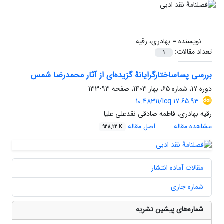
نویسنده =
بهادری، رقیه
تعداد مقالات:
1
بررسی پساساختارگرایانۀ گزیده‌ای از آثار محمدرضا شمس
دوره 17، شماره 65، بهار 1403، صفحه
93-133
10.48311/lcq.17.65.93
رقیه بهادری، فاطمه صادقی نقدعلی علیا
مشاهده مقاله
اصل مقاله
928.22 K
مقالات آماده انتشار
شماره جاری
شماره‌های پیشین نشریه