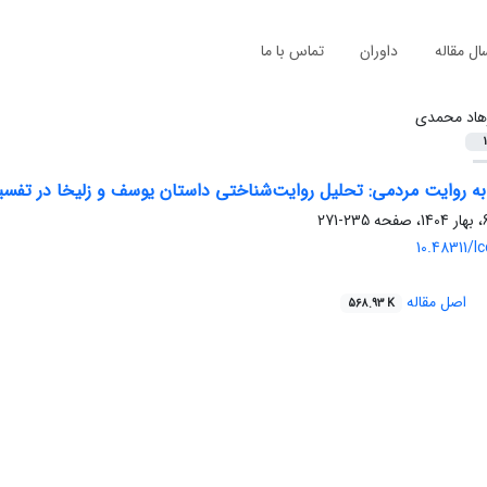
ال مقاله
داوران
تماس با ما
هاد محمدی
1
به روایت مردمی: تحلیل روایت‌شناختی داستان یوسف و زلیخا در تفسیر
235-271
10.48311/l
اصل مقاله
568.93 K