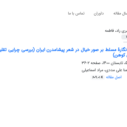
ال مقاله
داوران
تماس با ما
بری راد، فاطمه
1
 انگارۀ مسلط بر صور خیال در شعر پیشامدرن ایران (بررسی چرایی تقلی
 کوهن)
2-36
منا علی مددی، مراد اسماعیلی
اصل مقاله
609.01 K