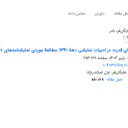
ال مقاله
داوران
تماس با ما
گان‌فر، نادر
1
یشی دهۀ 1340: مطالعۀ موردی نمایشنامه‌ها‏ی «آی بی‌کلاه، آی ‌باکلاه» و «دیکته»
221-256
10.48311/lcq.2
 شایگان‌فر، غزل اسکندرنژاد
اصل مقاله
550.76 K