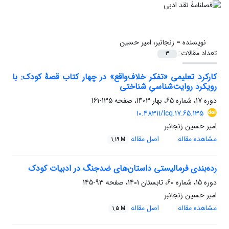
نویسنده =
زنجانبر، امیر حسین
تعداد مقالات:
3
کارکرد تعلیمی «تفکر خلاف‌واقع» در چهار کتاب قصۀ کودک: با
رویکرد روایت‌شناسیِ شناختی
دوره 17، شماره 65، بهار 1403، صفحه
135-161
10.48311/lcq.17.65.135
امیر حسین زنجانبر
مشاهده مقاله
اصل مقاله
1.19 M
رده‌بندی فرمالیستی داستان‌های ضدجنگ در ادبیات کودک
دوره 15، شماره 60، تابستان 1401، صفحه
93-145
امیر حسین زنجانبر
مشاهده مقاله
اصل مقاله
1.5 M