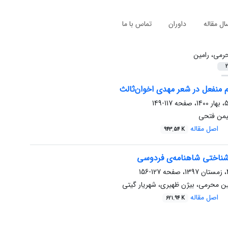
ال مقاله
داوران
تماس با ما
رمی، رامین
2
سم منفعل در شعر مهدی اخوان‌ثالث
117-149
یمن فتحی
اصل مقاله
943.54 K
‌شناختی شاهنامه‌ی فردوسی
127-156
ن محرمی، بیژن ظهیری، شهریار گیتی
اصل مقاله
621.94 K