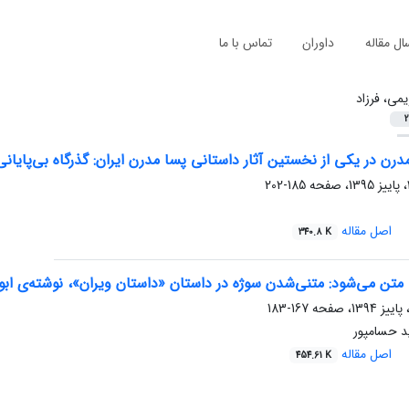
ال مقاله
داوران
تماس با ما
یمی، فرزاد
2
رن در یکی از نخستین آثار داستانی پسا مدرن ایران: گذرگاه بی‌پایانی 
185-202
اصل مقاله
340.8 K
متن می‌شود: متنی‌شدن سوژه‌ در داستان «داستان ویران»، نوشته‌ی ا
167-183
د حسامپور
اصل مقاله
454.61 K