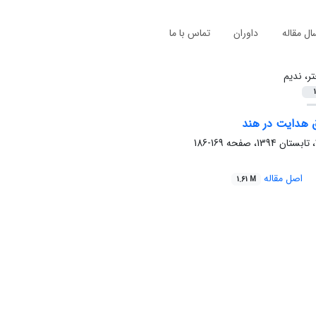
ال مقاله
داوران
تماس با ما
تر، ندیم
1
ق هدایت در هند
169-186
اصل مقاله
1.61 M