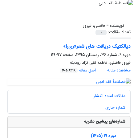
نویسنده =
فاضلی، فیرور
تعداد مقالات:
1
دیالکتیک دریافت های شعر«ری‌را»
دوره 9، شماره 36، زمستان 1395، صفحه
97-119
فیرور فاضلی، فاطمه تقی نژاد رودبنه
مشاهده مقاله
اصل مقاله
405.83 K
مقالات آماده انتشار
شماره جاری
شماره‌های پیشین نشریه
دوره 19 (1405)