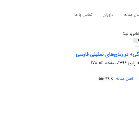
ال مقاله
داوران
تماس با ما
انی، لیلا
1
یگی» در رمان‌های تمثیلی فارسی
151-178
اصل مقاله
550.38 K