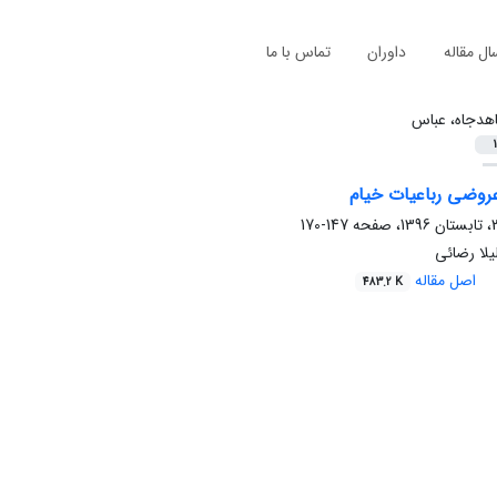
ال مقاله
داوران
تماس با ما
هدجاه، عباس
1
وضی رباعیات خیام
147-170
لا رضائی
اصل مقاله
483.2 K