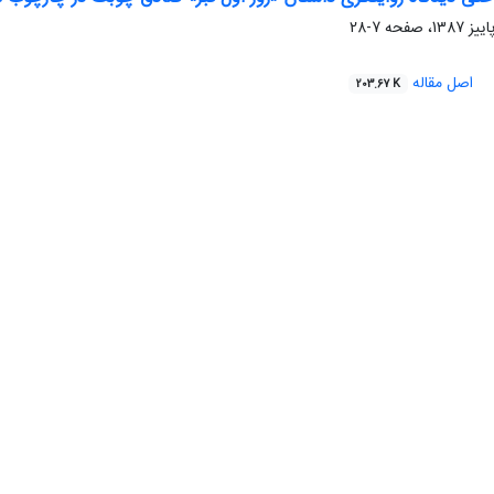
7-28
اصل مقاله
203.67 K