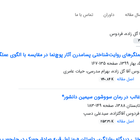
ال مقاله
داوران
تماس با ما
ا گل زاده، فردوس
3
لگرهای روایت‌شناختی پسامدرن آثار پوچ‌نما در مقایسه با الگوی عملگ
135-167
وس آقا گل زاده، بهرام مدرسی، حیات عامری
اصل مقاله
740.84 K
غالب در رمان سووشون سیمین دانشور*
149-183
فردوس آقاگلزاده، سیدعلی دسپ
اصل مقاله
253.31 K
اختی دیدگاه روایتگری داستان «روز اول قبر» صادق چوبک در چارچوب