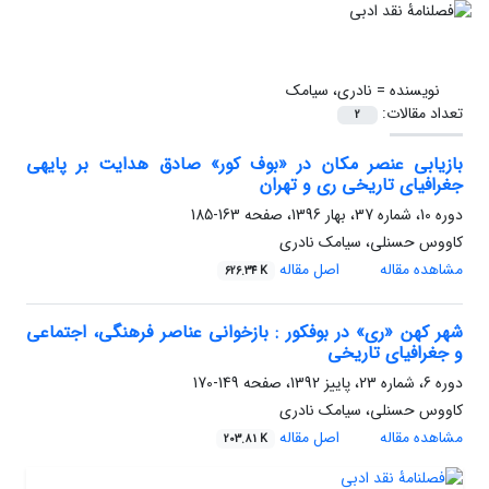
نویسنده =
نادری، سیامک
تعداد مقالات:
2
بازیابی عنصر مکان در «بوف کور» صادق ‌هدایت بر پایه‎ی
جغرافیای تاریخی ری و تهران
دوره 10، شماره 37، بهار 1396، صفحه
163-185
کاووس حسنلی، سیامک نادری
مشاهده مقاله
اصل مقاله
626.34 K
شهر کهن «ری» در بوف‎کور : بازخوانی عناصر فرهنگی، اجتماعی
و جغرافیای تاریخی
دوره 6، شماره 23، پاییز 1392، صفحه
149-170
کاووس حسن‎لی، سیامک نادری
مشاهده مقاله
اصل مقاله
203.81 K